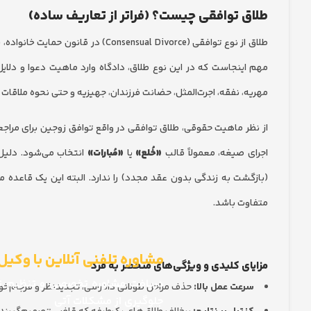
طلاق توافقی چیست؟ (فراتر از تعاریف ساده)
طلاق از نوع توافقی (nsual Divorce
مهم اینجاست که در این نوع طلاق، دادگاه وارد ماهیت دعوا و دلایل
مهریه، نفقه، اجرت‌المثل، حضانت فرزندان، جهیزیه و حتی نحوه ملاقات ب
از نظر ماهیت حقوقی، طلاق توافقی در واقع توافق زوجین برای مراجعه
اجرای صیغه، معمولاً قالب
«خُلع»
یا
«مُبارات»
انتخاب می‌شود. دلیل ا
(بازگشت به زندگی بدون عقد مجدد) را ندارد. البته این یک قاعد
متفاوت باشد.
مشاوره تلفنی آنلاین با وکیل
مزایای کلیدی و ویژگی‌های منحصر به فرد
دریافت مشاوره تخصصی و تنظیم توا
سرعت عمل بالا:
حذف مراحل طولانی دادرسی، تجدیدنظر و فرجام‌خو
جلوگیری از مشکلات آتی