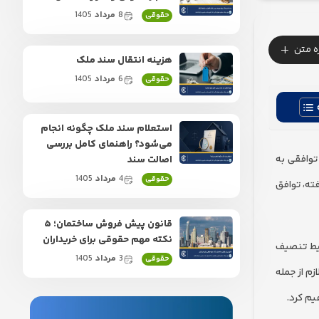
8
مرداد
1405
حقوقی
+
زه متن
هزینه انتقال سند ملک
6
مرداد
1405
حقوقی
استعلام سند ملک چگونه انجام
می‌شود؟ راهنمای کامل بررسی
توافقی به
اصالت سند
4
مرداد
1405
حقوقی
ته، توافق
قانون پیش فروش ساختمان؛ ۵
نکته مهم حقوقی برای خریداران
ایط تنصیف
3
مرداد
1405
حقوقی
زم از جمله
یم کرد.