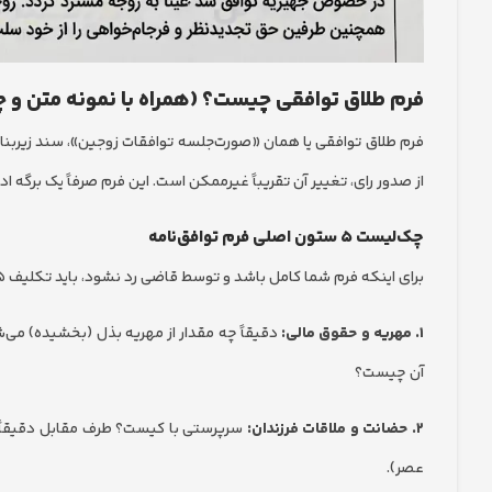
فرم طلاق توافقی چیست؟ (همراه با نمونه متن و 
فرم طلاق توافقی یا همان «صورت‌جلسه توافقات زوجین»، سند زیربنای
از صدور رای، تغییر آن تقریباً غیرممکن است. این فرم صرفاً یک برگه 
چک‌لیست ۵ ستون اصلی فرم توافق‌نامه
برای اینکه فرم شما کامل باشد و توسط قاضی رد نشود، باید تکلیف ۵ مورد زیر به صورت شفاف و بدون ابهام در آن مشخص شده باشد:
۱. مهریه و حقوق مالی:
دقیقاً چه مقدار از مهریه بذل (بخشیده) می‌ش
آن چیست؟
۲. حضانت و ملاقات فرزندان:
عصر).