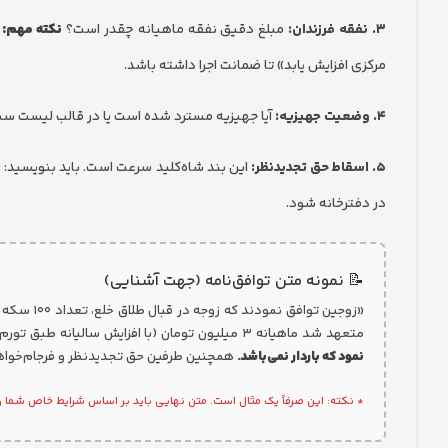
۳. نفقه فرزندان:
مبلغ دقیق نفقه ماهیانه چقدر است؟
نکته مهم:
ق
مرکزی افزایش یابد» تا ضمانت اجرا داشته باشد.
۴. وضعیت جهیزیه:
آیا جهیزیه مسترد شده است یا در قالب لیست س
۵. اسقاط حق تجدیدنظر:
این بند شاه‌کلید سرعت است. باید بنویسید: 
در دفترخانه شود.
📝 نمونه متن توافق‌نامه (جهت آشنایی)
متعهد شد ماهیانه ۳ میلیون تومان (با افزایش سالیانه طبق تورم) بابت نفقه بپردازد. در خصوص جهیزیه توافق شد عیناً به زوجه مسترد گردد.
نمود که باردار نمی‌باشد.
همچنین طرفین حق تجدیدنظر و فرجام‌خواهی
* نکته: این صرفاً یک مثال است. متن نهایی باید بر اساس شرایط خاص شما