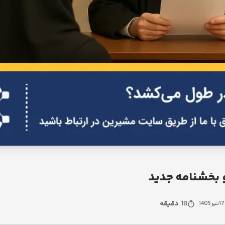
18
دقیقه
17
تیر
1405