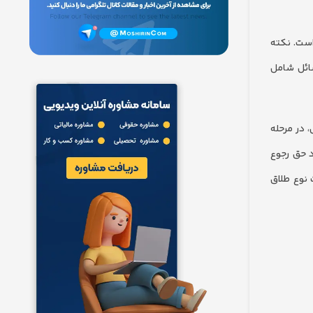
ین است. نکته
سائل شامل
 در مرحله
د حق رجوع
 نوع طلاق