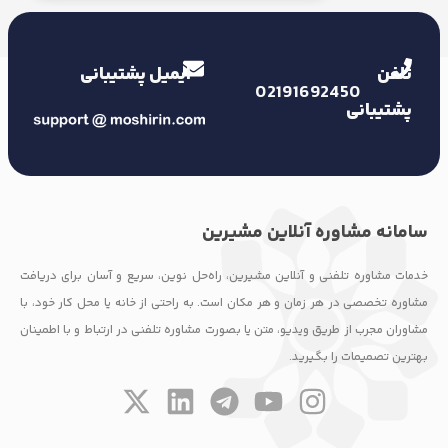
ایمیل پشتیبانی
02191692450
بانی
 مشاوره آنلاین مشیرین
وره تلفنی و آنلاین مشیرین، راه‌‌حل نوین، سریع و آسان برای دریافت
صصی در هر زمان و هر مکان است. به راحتی از خانه یا محل کار خود، با
جرب از طریق ویدیو، متن یا بصورت مشاوره تلفنی در ارتباط و با اطمینان
میمات را بگیرید.