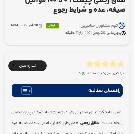
طلاق رجعی چیست؟ ۰ تا ۱۰۰ قوانین
، عده و شرایط رجوع
 مشاوران مشیرین
انتشار:
25
مهر
1404
حقوقی
سانی:
20
بهمن
1404
11
دقیقه
+
-
اندازه متن
امتیاز
5
/ 5. تعداد امتیاز:
5
نمای مطالعه
 که حکم طلاق صادر می‌شود، همیشه به معنای پایان قطعی
 نیست.
طلاق رجعی
همان‌طور که از نامش پیداست، به مرد