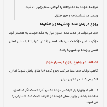
ه مجدد به دفترخانه با گواهی عدم رجوع -> ثبت
در شناسنامه و مهر طلاق.
در زمان عده؛ چالش‌ها و راهکارها
ی‌تواند در مدت عده، بدون نیاز به عقد مجدد، به همسر خود
دد. این بازگشت می‌تواند لفظی (گفتن “برگرد”) یا عملی (مثل
 رابطه زناشویی) باشد.
ف در وقوع رجوع (بسیار مهم)
وقات مرد ادعا می‌کند رجوع کرده (تا طلاق باطل شود) اما زن
می‌کند. در قانون ایران:
بات رجوع:
بار اثبات بر عهده مدعی (مرد) است. اگر شاهدی
 باشد یا رجوع عملی (رابطه) را نتواند اثبات کند، ادعایش رد
د.