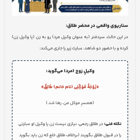
وی واقعی در محضر طلاق:
ن حالت، سردفتر (به عنوان وکیل مرد) رو به زن (یا وکیل زن)
 با حضور دو شاهد، عبارت زیر را جاری می‌کند:
وکیلِ زوج (مرد) می‌گوید:
«زَوْجَةُ مُوَکِّلِی (نام خانم) طَالِقٌ»
(همسرِ موکل من، رها شد.)
ته فنی:
در طلاق رجعی، نیازی نیست زن یا وکیل او عبارتی
 در قبول طلاق بگویند (برخلاف طلاق خلع که زن باید بگوید