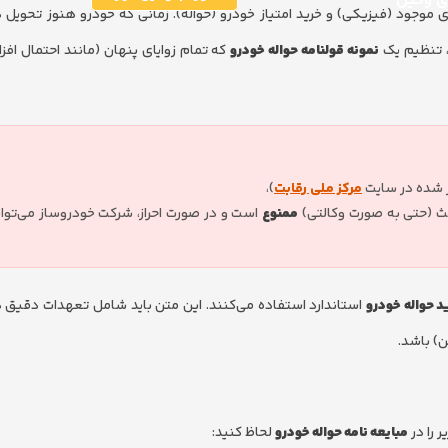
ری وکیل
موجود (فیزیکی) و خرید امتیاز خودرو (حواله). زمانی که خودرو هنوز تحویل 
، تنظیم یک
نمونه قولنامه حواله خودرو
که تمام زوایای پنهان (مانند احتمال اف
شده در سایت
مرکز ملی رقابت
)،
لث (حتی به صورت وکالتی)
ممنوع
است و در صورت احراز، شرکت خودروساز می‌توا
د حواله خودرو
استاندارد استفاده می‌کنند. این متن باید شامل تعهدات دقی
) باشد.
 را در
مبایعه نامه حواله خودرو
لحاظ کنید: