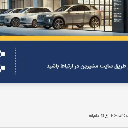
15
دقیقه
:
10
آذر
1404