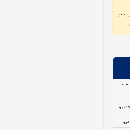
ی هنوز
.
امله
خودرو
درو