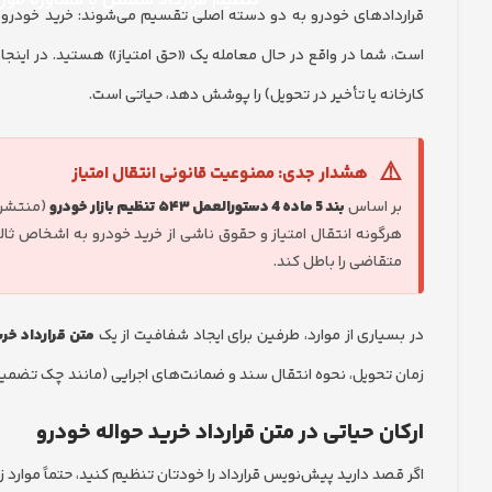
تنظیم قرارداد مطمئن با مشاوره فو
قراردادهای خودرو به دو دسته اصلی تقسیم می‌شوند: خرید خودروی 
است، شما در واقع در حال معامله یک «حق امتیاز» هستید. در اینجا
کارخانه یا تأخیر در تحویل) را پوشش دهد، حیاتی است.
⚠️
هشدار جدی: ممنوعیت قانونی انتقال امتیاز
بر اساس
بند 5 ماده 4 دستورالعمل ۵۴۳ تنظیم بازار خودرو
(منتشر 
هرگونه انتقال امتیاز و حقوق ناشی از خرید خودرو به اشخاص ثا
متقاضی را باطل کند.
در بسیاری از موارد، طرفین برای ایجاد شفافیت از یک
متن قرارداد خری
زمان تحویل، نحوه انتقال سند و ضمانت‌های اجرایی (مانند چک تضمین
ارکان حیاتی در متن قرارداد خرید حواله خودرو
اگر قصد دارید پیش‌نویس قرارداد را خودتان تنظیم کنید، حتماً موارد زیر