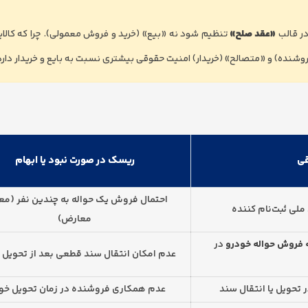
در قالب
«عقد صلح»
تنظیم شود نه «بیع» (خرید و فروش معمولی). چرا که کالای
(فروشنده) و «متصالح» (خریدار) امنیت حقوقی بیشتری نسبت به بایع و خریدار دارد
ی
ریسک در صورت نبود یا ابهام
احتمال فروش یک حواله به چندین نفر (مع
ملی ثبت‌نام کننده
معارض)
مه فروش حواله خودرو
در
عدم امکان انتقال سند قطعی بعد از تحویل 
ر تحویل یا انتقال سند
عدم همکاری فروشنده در زمان تحویل خو