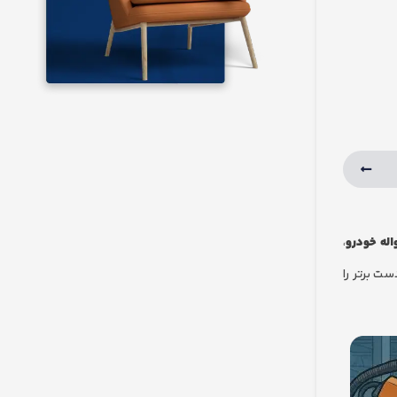
اله خودرو
،
ت برتر را