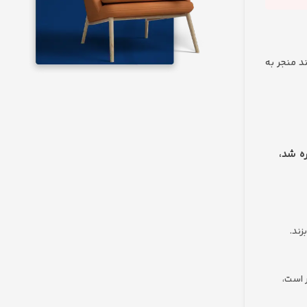
یسی می‌تواند منجر به
لات که در این مقاله به آن‌ها (مانند ماده ۱۸۳ و ۱۹۰) اشاره شد،
زند.
 است،