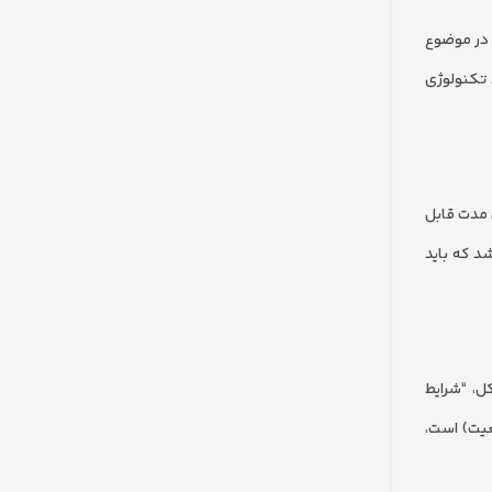
م در موضوع
 تکنولوژی
 مدت قابل
د که باید
ل، “شرایط
وضعیت) است،