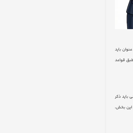
نوان باید
طبق قواعد
 باید ذکر
 این بخش،