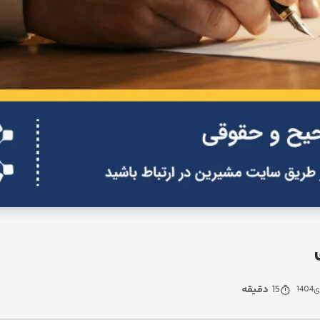
15
دقیقه
ی
1404