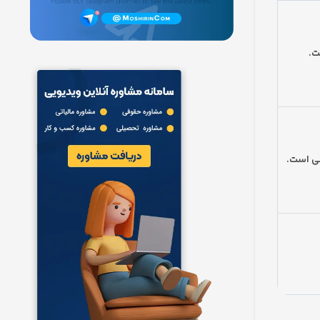
ت.
شی است.