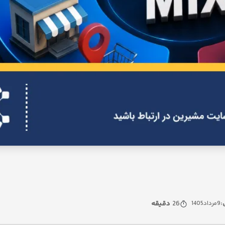
26
دقیقه
:
9
مرداد
1405