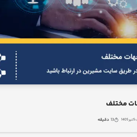
هات مختلف
13
دقیقه
:
5
تیر
1405