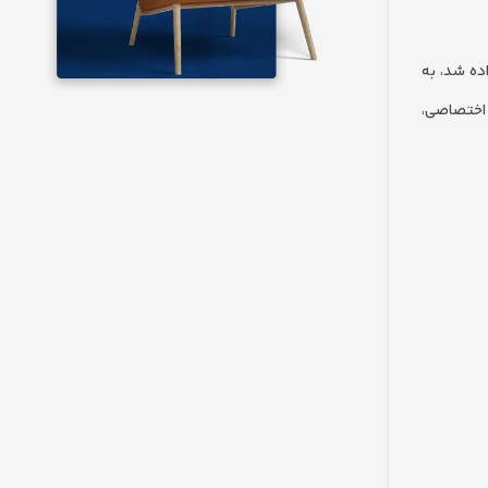
یک سرنخ توسط تیم بازاریابی واجد شرایط (MQL) تشخیص داده شد، به
 اختصاصی،