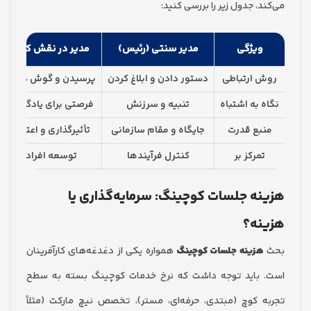
، جدول زیر را بررسی کنید:
ویژگی
مدیر سنتی (رئیس)
مدیر در نقش کوچ
 ارتباطی
دستور دادن و ابلاغ کردن
پرسیدن و گوش دادن
 به اشتباه
تنبیه و سرزنش
فرصتی برای یادگیری
بع قدرت
جایگاه و مقام سازمانی
تأثیرگذاری و اعتماد
مرکز بر
کنترل فرآیندها
توسعه افراد
ه جلسات کوچینگ: سرمایه‌گذاری یا
نه؟
هزینه جلسات کوچینگ
همواره یکی از دغدغه‌های کارآفرینان
باید توجه داشت که نرخ خدمات کوچینگ بسته به سطح
 کوچ (مبتدی، حرفه‌ای، مستر)، تخصص نیچ مارکت (مثلاً