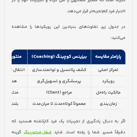
 است که مسیر مشابهی را طی کرده و تجربیات خود را در
 فرد کم‌تجربه‌تر قرار می‌دهد.
ول زیر، تفاوت‌های بنیادین این رویکردها را مشاهده
ید:
امتر مقایسه
بیزینس کوچینگ (Coaching)
منتورینگ (Mentoring)
رکز اصلی
کشف پتانسیل و توانمندسازی
انتقال تجربه و دانش شخ
رویکرد
پرسشگری و تسهیل‌گری
هدایتگری و نصیحت
کیت راه‌حل
مراجع (Client)
منتور و مراجع مشترکاً
مان‌بندی
معمولاً کوتاه‌مدت تا میان‌مدت
بلندمدت و رابطه‌محور
ه دنبال یادگیری از تجربیات یک فرد کارکشته هستید که
ً مسیر شما را رفته است، شاید
شغل منتورینگ
گزینه