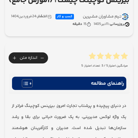
نس کوچینگ چیست؟ (آموزش جامع)
 مشاوران مشیرین
انتشار:
24
فروردین
1404
کسب و کار
سانی:
11
تیر
1405
15
دقیقه
+
-
اندازه متن
امتیاز
5
/ 5. تعداد امتیاز:
5
نمای مطالعه
یای پیچیده و پرشتاب تجارت امروز، بیزینس کوچینگ فراتر از
ژه لوکس مدیریتی، به یک ضرورت حیاتی برای بقا و رشد
ن‌ها تبدیل شده است. مدیران و کارآفرینان هوشمند