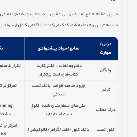
در این مقاله جامع، ما به بررسی دقیق و دسته‌بندی شده‌ی تمامی من
دوازدهم؛ این راهنما به شما کمک می‌کند تا با آگاهی کامل از سرفصل‌ها،
درس/
منابع/مواد پیشنهادی
نک
مهارت
دفترچه لغات + فلش‌کارت،
واژگان
کتاب‌های لغت پرتکرار
جزوه خلاصه قواعد، بانک تست
تمرکز بر ک
گرامر
مبحثی
متن‌های سطح‌بندی شده، کلوز
درک مطلب
تست استاندارد
مشخص‌
تمرکز بر ق
کلوز تست
بانک کلوز (لغت/گرامر/کالوکیشن)
خطا