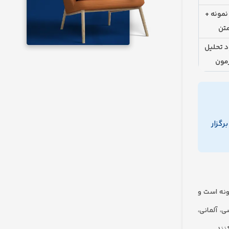
نمونه +
تن
د تحلیل
مون
رگزار
نه است و
، آلمانی،