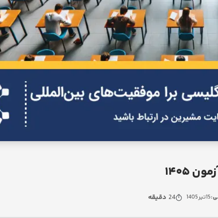
ن ۱۴۰۵
24
دقیقه
ی:
15
تیر
1405