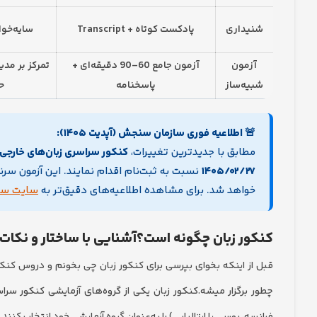
شنیداری
پادکست کوتاه + Transcript
سایه‌خوانی 2 بار 
آزمون
آزمون جامع 60–90 دقیقه‌ای +
تمرکز بر مدی
شبیه‌ساز
پاسخنامه
ح
🚨 اطلاعیه فوری سازمان سنجش (آپدیت ۱۴۰۵):
مطابق با جدیدترین تغییرات،
کنکور سراسری زبان‌های خارجی ۱۴۰۵ به صورت تک‌مرحله‌ا
۱۴۰۵/۰۲/۲۷
نسبت به ثبت‌نام اقدام نمایند. این آزمون سر
خواهد شد. برای مشاهده اطلاعیه‌های دقیق‌تر به
سایت سا
کنکور زبان چگونه است؟آشنایی با ساختار و نکات
قبل از اینکه بخوای بپرسی برای کنکور زبان چی بخونم و دروس کنک
چطور برگزار میشه.کنکور زبان یکی از گروه‌های آزمایشی کنکور سراس