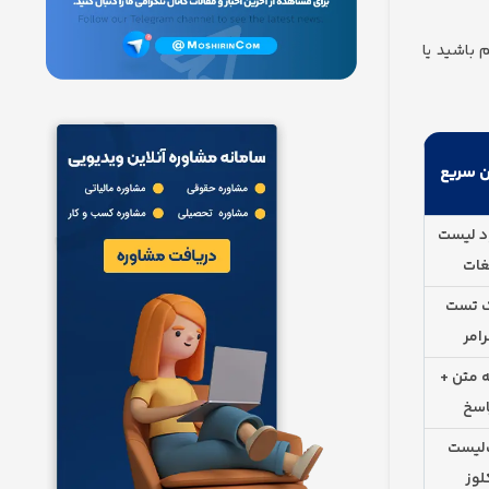
 باشید یا
 سریع
د لیست
غات
ک تست
رامر
 متن +
اسخ
لیست
لوز