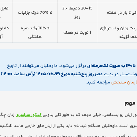
15–20 دقیقه × 3
فایل 
در هفته
≥ 70٪ درک جزئیات
روز
م
ریت زمان و استراتژی
≥ 10٪ رشد نمره
دانلو
1 نوبت در هفته
ذف گزینه
هفتگی
آز
ی
برگزار می‌شود. داوطلبان می‌توانند از تاریخ
نوشت‌ساز در نوبت
عصر روز پنج‌شنبه مورخ ۱۴۰۵/۰۵/۲۹ (رأس ساعت ۱۴:۰۰)
ب
زمان سنجش
مراجعه کنید.
 مهم
ور زبان رو بشناسی، خیلی مهمه که به طور کلی بدونی
کنکور سراسری
زبان چگو
ری است. داوطلبان هنگام ثبت‌نام باید یکی از زبان‌های خارجی مانند (انگلیسی