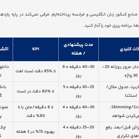
ابع کنکور زبان انگلیسی و فرانسه پرداخته‌ایم. فرقی نمی‌کند در پایه یازدهم
 برنامه ریزی خود را آغاز کنید.
مدت پیشنهادی
ات کلیدی
KPI
اکشن
/ هفته
تکرار فاصله‌دار، مرور روزانه 20–
30–40 دقیقه × 6
دانلو
≥ 85٪ دقت تست لغت
30 واژه
روز
ل
اربرد، جدول مثال/
25–30 دقیقه × 5
بان
≥ 80٪ دقت در تست
استثنا
روز
گ
Skimming/Scanning،
30–40 دقیقه × 4
≤ 8 دقیقه/متن با ≥
نمونه
کردن شواهد
روز
80٪ دقت
پ
رائن قبل/بعد، رفع
20–25 دقیقه × 4
چک‌
بهبود 15٪ در 3 هفته
های تکراری
روز
ک