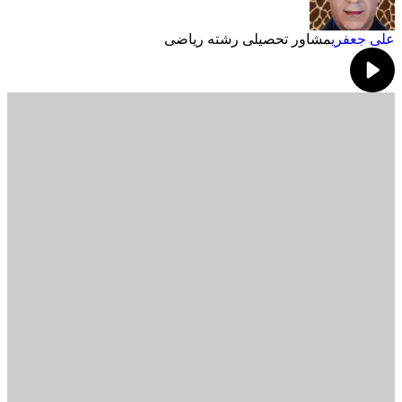
علی جعفری
مشاور تحصیلی رشته ریاضی