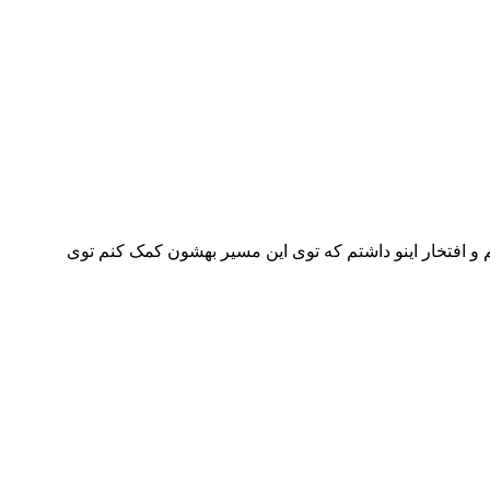
چه های کنکوری و دانش آموزان در ارتباطم و افتخار اینو داشتم که توی این مسیر بهشون کمک کنم توی
ح
تم