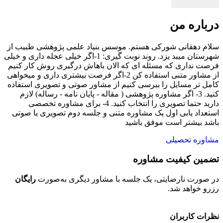
درباره من
سلام دهقانی شورکی هستم. موسس بنیاد علمی پژوهشی طبیب از
شهرستان میبد یزد. روند نوبت گیری: 1-اگر خیلی عجله داری و خیلی
فرصت نداری که مسئله ای که الان باهاش درگیری روش کار کنیم
از مشاور متنی استفاده کن 2-اگر فرصت بیشتری داری و میخواهی
کامل تر مسایل را ببرسی کنیم از مشاور صوتی و تصویری استفاده
کنید. 3- اگر مشاوره پژوهشی ( مقاله - پایان نامه - رساله) لازم
دارید حتما تصویری را انتخاب کنید. 4- برای مشاوره تخصصی
استعداد یابی اول یک مشاوره متنی و جلسه دوم تصویری یا صوتی
باشد بیشتر است موفق باشید
مشاوره تحصیلی
تضمین کیفیت مشاوره
ح
در صورت نارضایتی، یک جلسه با مشاور دیگری به‌صورت
رایگان
تم
رزرو خواهد شد.
خو
نظرات کاربران