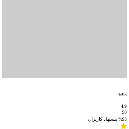
%98
4.9
50
%98
پیشنهاد کاربران