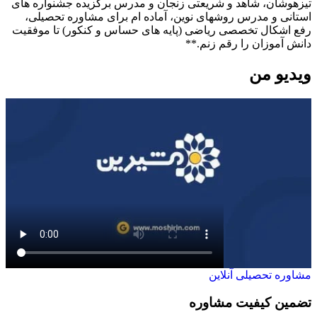
تیزهوشان، شاهد و شریعتی زنجان و مدرس برگزیده جشنواره های
استانی و مدرس روشهای نوین، آماده ام برای مشاوره تحصیلی،
رفع اشکال تخصصی ریاضی (پایه های حساس و کنکور) تا موفقیت
دانش آموزان را رقم زنم.**
ویدیو من
مشاوره تحصیلی آنلاین
تضمین کیفیت مشاوره
ح