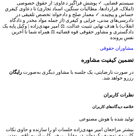
سیستم قضایی. ✓ پوشش فراگیر دعاوی: از حقوق خصوصی
(املاک، قراردادها، مطالبات سنگین، اسناد تجاری) تا دعاوی کیفریِ
حساس و پیچیده. ✓ معمار صلح و دادخواه: تخصص تلفیقی در
دادرسی‌های مدنی، جزایی و کیفری (از جمله مواد مخدر و دادگاه
انقلاب) با هدف نهایی تثبیت عدالت. ⚖️ امیر مهدی‌زاده | وکیل پایه یک
دادگستری و مشاور حقوقی قوه قضائیه ⚖️ همراه شما تا آخرین
نفسِ پرونده
مشاوران حقوقی
تضمین کیفیت مشاوره
ح
در صورت نارضایتی، یک جلسه با مشاور دیگری به‌صورت
رایگان
تم
رزرو خواهد شد.
خو
نظرات کاربران
خلاصه دیدگاه‌های کاربران
تولید شده با هوش مصنوعی
بیشتر مراجعان امیر مهدی‌زاده جلسات او را سازنده و حاوی نکات
کاربردی توصیف کرده‌اند. در مقابل، برخی کاربران به ناقص بودن