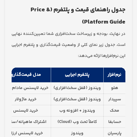
جدول راهنمای قیمت و پلتفرم (Price &
Platform Gu
ایت، بودجه و زیرساخت سخت‌افزاری شما تعیین‌کننده نهایی
جدول زیر نمای کلی از وضعیت قیمت‌گذاری و پلتفرم اجرایی
م‌افزارها ارائه می‌دهد:
افزار
پلتفرم اجرایی
مدل قیمت‌گذاری
هزینه
لو
ویندوز (قفل سخت‌افزاری)
خرید لایسنس مادام‌العمر
دارد (برای
دار
ویندوز (قفل سخت‌افزاری)
خرید ماژولار
دارد (
حک
ویندوز + افزونه وب
خرید لایسنس
دارد (ط
بفا
کاملاً تحت وب (Cloud)
اشتراک ماهیانه/سالانه
ندارد 
سیان
ویندوز
خرید لایسنس ارزان
هز