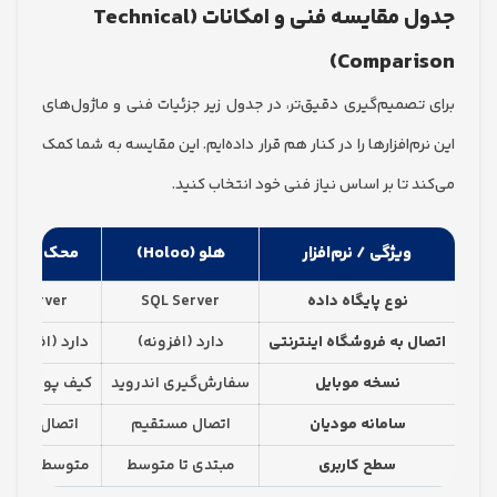
جدول مقایسه فنی و امکانات (Technical
Compari
تصمیم‌گیری دقیق‌تر، در جدول زیر جزئیات فنی و ماژول‌های
م‌افزارها را در کنار هم قرار داده‌ایم. این مقایسه به شما کمک
 تا بر اساس نیاز فنی خود انتخاب کنید.
ویژگی / نرم‌افزار
هلو (Holoo)
محک (Mahak)
سپ
نوع پایگاه داده
SQL Server
SQL Server
ل به فروشگاه اینترنتی
دارد (افزونه)
دارد (افزونه بازارا)
دار
نسخه موبایل
سفارش‌گیری اندروید
کیف پول و مدیریت
سف
سامانه مودیان
اتصال مستقیم
اتصال مستقیم
سطح کاربری
مبتدی تا متوسط
متوسط تا پیشرفته
ح