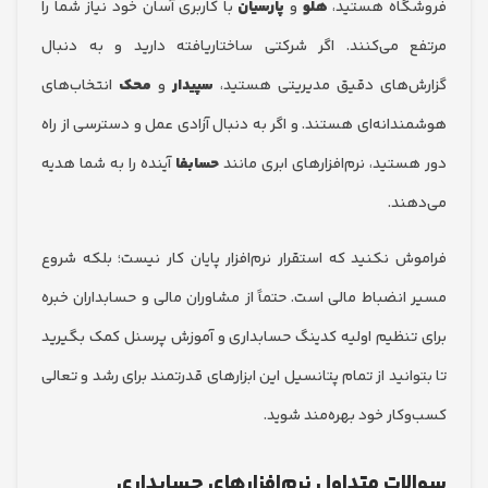
گاه هستید،
هلو
و
پارسیان
با کاربری آسان خود نیاز شما را
 می‌کنند. اگر شرکتی ساختاریافته دارید و به دنبال
‌های دقیق مدیریتی هستید،
سپیدار
و
محک
انتخاب‌های
دانه‌ای هستند. و اگر به دنبال آزادی عمل و دسترسی از راه
ستید، نرم‌افزارهای ابری مانند
حسابفا
آینده را به شما هدیه
ند.
ش نکنید که استقرار نرم‌افزار پایان کار نیست؛ بلکه شروع
انضباط مالی است. حتماً از مشاوران مالی و حسابداران خبره
تنظیم اولیه کدینگ حسابداری و آموزش پرسنل کمک بگیرید
انید از تمام پتانسیل این ابزارهای قدرتمند برای رشد و تعالی
کار خود بهره‌مند شوید.
ات متداول نرم‌افزارهای حسابداری