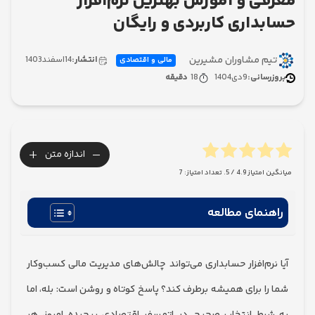
ی و آموزش بهترین نرم‌افزار
داری کاربردی و رایگان
 مشاوران مشیرین
انتشار:
14
اسفند
1403
مالی و اقتصادی
سانی:
9
دی
1404
18
دقیقه
+
-
اندازه متن
امتیاز
4.9
/ 5. تعداد امتیاز:
7
نمای مطالعه
رم‌افزار حسابداری می‌تواند چالش‌های مدیریت مالی کسب‌وکار
ا برای همیشه برطرف کند؟ پاسخ کوتاه و روشن است: بله، اما