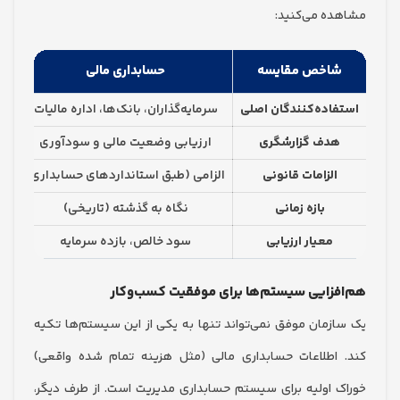
ه می‌کنید:
اخص مقایسه
حسابداری مالی
حسابد
اده‌کنندگان اصلی
سرمایه‌گذاران، بانک‌ها، اداره مالیات
مدیران دا
دف گزارشگری
ارزیابی وضعیت مالی و سودآوری
کمک به تصمیم‌
الزامات قانونی
الزامی (طبق استانداردهای حسابداری)
اختیاری (بر 
بازه زمانی
نگاه به گذشته (تاریخی)
نگاه به آ
معیار ارزیابی
سود خالص، بازده سرمایه
کارایی، اث
زایی سیستم‌ها برای موفقیت کسب‌وکار
زمان موفق نمی‌تواند تنها به یکی از این سیستم‌ها تکیه
اطلاعات حسابداری مالی (مثل هزینه تمام شده واقعی)
 اولیه برای سیستم حسابداری مدیریت است. از طرف دیگر،