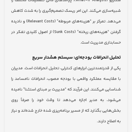
سناریو (What-if Analysis)، پیامدهای مالی تصمیمات مختلف را
سازی می‌کند. این امر ریسک تصمیم‌گیری را به شدت کاهش
می‌دهد. تمرکز بر “هزینه‌های مربوطه” (Relevant Costs) و نادیده
گرفتن “هزینه‌های ریخته” (Sunk Costs) از اصول کلیدی تفکر در
اری مدیریت است.
 انحرافات بودجه‌ای: سیستم هشدار سریع
 قدرتمندترین ابزارهای کنترلی، تحلیل انحرافات است. مدیران
ایسه عملکرد واقعی با بودجه مصوب، انحرافات نامساعد را
ی می‌کنند. این فرآیند که “مدیریت بر مبنای استثنا” نامیده
د، به مدیر اجازه می‌دهد تا وقت خود را صرفاً روی
یی بگذارد که از مسیر برنامه‌ریزی شده خارج شده‌اند و نیاز
اح دارند.